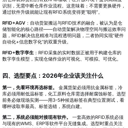
识别，无需中断仓库作业流程
。这意味着：不需要更换硬件，
通过软件升级就能让现有RFID系统变得更“聪明”。
RFID+AGV
：自动货架搬运与RFID技术的融合，被认为是仓
储智能化的核心路径——自动货架解决物理空间与搬运效率问
题，RFID解决信息精准与流程透明问题，二者协同实现“硬件
自动化+信息数字化”的双重升级
。
RFID+数字孪生
：RFID采集的实时数据正被用于构建仓库的
数字孪生模型，实现仓储作业的可视化、可模拟、可优化。
四、选型要点：2026年企业该关注什么
第一，先看环境再选标签。
金属货架必须用抗金属标签，冷
库必须用耐低温标签，化工原料仓库需选择耐腐蚀标签
。选型
前务必做现场实测——用3-5种候选标签在典型位置测试，看
哪种读取率最高
。标签选错，系统白建。
第二，系统必须能对接现有软件。
一套高效的RFID系统必须
与现有的WMS、ERP等软件平台无缝集成
。选型时重点关注