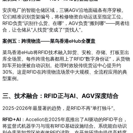
安庆电厂的智能仓储区域，三辆AGV沿地面磁条有序穿梭
。
它们精准识别货架编号，将检修物资自动运送至指定工位
。
RFID负责“识别什么货、在哪”，AGV负责“搬到哪”——两者结
合，让仓储从“人找货”变成了“货找人”
。
案例五：跨境物流——菜鸟香港eHub全覆盖
菜鸟香港eHub将RFID技术融入卸货、安检、存储、打板至出
库全场景
。每件跨境包裹都用上了RFID“数字身份证”，从货物
卸车开始便被自动识别
。处理时效较传统货运中心提升约
30%
。这是RFID在跨境物流场景中大规模、全流程应用的典
型案例。
三、技术融合：RFID正与AI、AGV深度结合
2025-2026年最显著的趋势，是RFID不再“单打独斗”。
RFID+AI
：Acceliot在2025年底推出了AI驱动的RFID平台，
将监督式机器学习与现有RFID基础设施结合
。系统能自动识
别仓库装卸货区的有效RFID读取，在开放环境中提供高精度