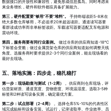
数据接口的开放性和兼容性，避免形成信息孤岛
。同时考虑未
来业务增长，硬件和软件都应具备扩展能力
。
第三，硬件配置要“够用”不要“堆料”。
手持终端读距5-8米在
绝大多数仓库够用，不必追求20米超远读距。通道读写器要
看群读成功率而非单标签读距。车载读写器要适配叉车电源和
震动环境
。
第四，服务商要有同行业案例。
做过冷库的供应商知道-18℃
下标签会变脆；做过金属货架仓库的供应商知道如何调整天线
角度。选服务商时要求提供2-3个同行业案例，能去现场看的
最好去现场。
五、落地实施：四步走，稳扎稳打
第一步：现场勘查与测试（1-2周）
。供应商到仓库现场，评
估货架材质、通道宽度、货物密度、环境温湿度。选取3-5种
标签和2种读写设备实测，确定最优方案
。
第二步：试点部署（2-4周）
。选择仓库5%-10%的代表性区
域完成贴标和设备安装。试运行，记录读取率、作业效率、员