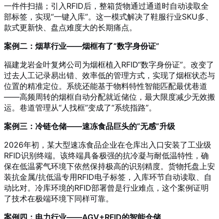
一件件扫描；引入RFID后，整箱货物通过通道时自动读取全
部标签，实现“一键入库”
。这一模式解决了鞋服行业SKU多、
款式更新快、盘点难度大的长期痛点。
案例二：烟草行业——烟框有了“数字身份证”
福建龙岩金叶复烤公司为烟框植入RFID“数字身份证”
。改变了
过去人工记录易出错、效率低的管理方式，实现了烟框状态与
位置的精准定位。系统还能基于物料特性智能匹配最优巷道
——高频周转的烟框自动分配就近储位，最大限度减少无效搬
运
。巷道管理从“人找框”变成了“系统指路”。
案例三：冷链仓储——速冻食品巨头的“无感”升级
2026年初，某大型速冻食品企业在仓库出入口安装了工业级
RFID识别终端
。该终端具备极强的抗冷凝与耐低温特性，确
保在低温雾气环境下依然保持极高的识别精度。货物托盘上安
装抗金属/抗低温专用RFID电子标签，入库环节自动读取、自
动比对
。冷库环境的RFID部署曾是行业难点，这个案例证明
了技术在极端环境下同样可靠。
案例四：电力行业——AGV+RFID的智能仓储