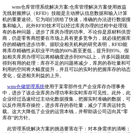
wms仓库管理系统解决方案:仓库管理解决方案使用效益
无线射频辨认（RFID）技能是主动辨认信息数据和输入计算
机的重要途径。它为咱们供给了快速，准确的办法进行数据搜
集和输入。此外RFID技术可以经过库房办理的过程中处理现
有的各种问题，进步了库房办理的功率。不论你是原材料供货
商，仍是零售商想要在市场上具有更多竞争力，就必须把握库
存的精确性进步功率。据职业相关机构的研究表明，RFID能
将库存精确性从职业平均值的60%甚至更低，提升到95%。假
如相关库房办理可以将精确度进步到90%以上，许多问题就能
得到有用的处理：库存不足的问题将减少，库房的吞吐量和可
利用的空间将大幅度提升，并且可以的实时的把握库存的动态
变化，促进相关利益的上升。
wms仓储管理系统
使用于某零部件生产企业库存办理事务
中，进步了该企业库房办理功率和实时库存可见性。此外，此
企业经过迅速经过主动化数据搜集，把握实时准确的数据，可
以反作用库存操控，进步库存的吞吐量，减少了库房运转负
载。这大大降低了企业的运营本钱，并帮助该公司迈向其“零
库存”的方针。
此管理系统解决方案的挑选要害在于：对本身需求的清晰；