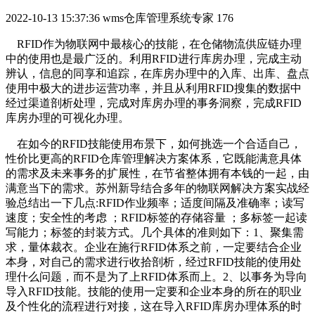
2022-10-13 15:37:36
wms仓库管理系统专家
176
RFID作为物联网中最核心的技能，在仓储物流供应链办理
中的使用也是最广泛的。利用RFID进行库房办理，完成主动
辨认，信息的同享和追踪，在库房办理中的入库、出库、盘点
使用中极大的进步运营功率，并且从利用RFID搜集的数据中
经过渠道剖析处理，完成对库房办理的事务洞察，完成RFID
库房办理的可视化办理。
在如今的RFID技能使用布景下，如何挑选一个合适自己，
性价比更高的RFID仓库管理解决方案体系，它既能满意具体
的需求及未来事务的扩展性，在节省整体拥有本钱的一起，由
满意当下的需求。苏州新导结合多年的物联网解决方案实战经
验总结出一下几点:RFID作业频率；适度间隔及准确率；读写
速度；安全性的考虑 ；RFID标签的存储容量 ；多标签一起读
写能力；标签的封装方式。几个具体的准则如下：1、聚集需
求，量体裁衣。企业在施行RFID体系之前，一定要结合企业
本身，对自己的需求进行收拾剖析，经过RFID技能的使用处
理什么问题，而不是为了上RFID体系而上。2、以事务为导向
导入RFID技能。技能的使用一定要和企业本身的所在的职业
及个性化的流程进行对接，这在导入RFID库房办理体系的时