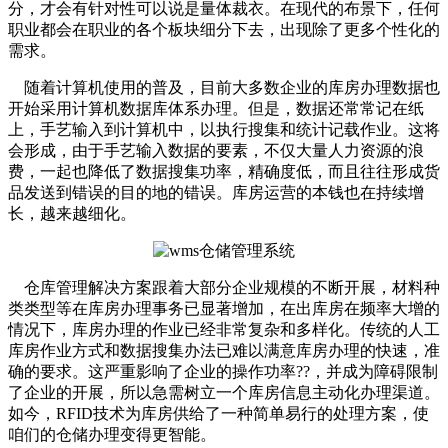
分，才会有针对性可以说是量体裁衣。在现代的布景下，任何
职业都会在职业的各个板块细分下去，出现除了更多个性化的
需求。
随着计算机使用的普及，目前大多数企业的库房办理数据也
开始采用计算机数据库体系办理。但是，数据还常常记在纸
上，手艺输入到计算机中，以执行搜集和统计记载作业。这将
会形成，由于手艺输入数据的要素，不仅大量人力资源的浪
费，一起也降低了数据搜集功率，精确度低，而且往往形成货
品发送到错误的目的地的错误。库房运营的本钱也在持续增
长，越来越细化。
仓库管理解决方案跟着大部分企业规模的不断开展，材料种
类类型等在库房办理事务已显著增加，在出库房在频率大增的
情况下，库房办理的作业已经非常复杂和多样化。传统的人工
库房作业方式和数据搜集办法已难以满意库房办理的快速，准
确的要求。这严重影响了企业的操作功率??，并成为障碍限制
了企业的开展，所以急需树立一个库房信息主动化办理渠道。
如今，RFID技术为库房供给了一种简单易行的处理方案，使
咱们的仓储办理变得更智能。