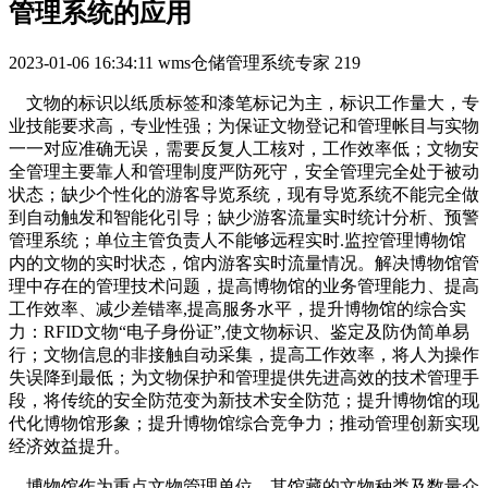
管理系统的应用
2023-01-06 16:34:11
wms仓储管理系统专家
219
文物的标识以纸质标签和漆笔标记为主，标识工作量大，专
业技能要求高，专业性强；为保证文物登记和管理帐目与实物
一一对应准确无误，需要反复人工核对，工作效率低；文物安
全管理主要靠人和管理制度严防死守，安全管理完全处于被动
状态；缺少个性化的游客导览系统，现有导览系统不能完全做
到自动触发和智能化引导；缺少游客流量实时统计分析、预警
管理系统；单位主管负责人不能够远程实时.监控管理博物馆
内的文物的实时状态，馆内游客实时流量情况。解决博物馆管
理中存在的管理技术问题，提高博物馆的业务管理能力、提高
工作效率、减少差错率,提高服务水平，提升博物馆的综合实
力：RFID文物“电子身份证”,使文物标识、鉴定及防伪简单易
行；文物信息的非接触自动采集，提高工作效率，将人为操作
失误降到最低；为文物保护和管理提供先进高效的技术管理手
段，将传统的安全防范变为新技术安全防范；提升博物馆的现
代化博物馆形象；提升博物馆综合竞争力；推动管理创新实现
经济效益提升。
博物馆作为重点文物管理单位，其馆藏的文物种类及数量众