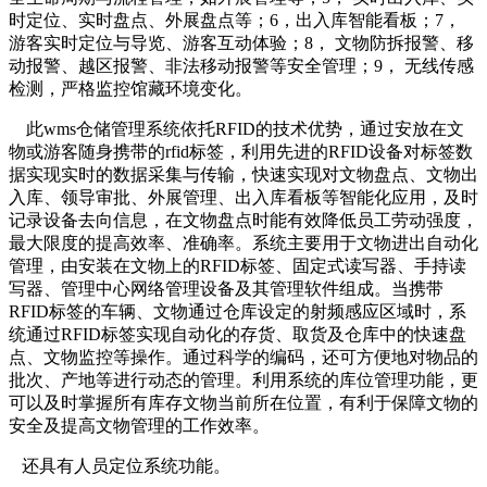
时定位、实时盘点、外展盘点等；6，出入库智能看板；7，
游客实时定位与导览、游客互动体验；8， 文物防拆报警、移
动报警、越区报警、非法移动报警等安全管理；9， 无线传感
检测，严格监控馆藏环境变化。
此wms仓储管理系统依托RFID的技术优势，通过安放在文
物或游客随身携带的rfid标签，利用先进的RFID设备对标签数
据实现实时的数据采集与传输，快速实现对文物盘点、文物出
入库、领导审批、外展管理、出入库看板等智能化应用，及时
记录设备去向信息，在文物盘点时能有效降低员工劳动强度，
最大限度的提高效率、准确率。系统主要用于文物进出自动化
管理，由安装在文物上的RFID标签、固定式读写器、手持读
写器、管理中心网络管理设备及其管理软件组成。当携带
RFID标签的车辆、文物通过仓库设定的射频感应区域时，系
统通过RFID标签实现自动化的存货、取货及仓库中的快速盘
点、文物监控等操作。通过科学的编码，还可方便地对物品的
批次、产地等进行动态的管理。利用系统的库位管理功能，更
可以及时掌握所有库存文物当前所在位置，有利于保障文物的
安全及提高文物管理的工作效率。
还具有人员定位系统功能。