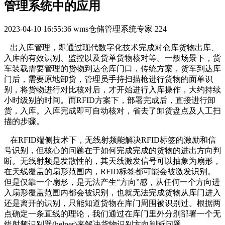
管理系统中的应用
2023-04-10 16:55:36
wms仓储管理系统专家
224
出入库管理，即通过现代数字化技术完成对仓库货物出库、
入库的有效识别、监控以及货单货物核对等。一般场景下，货
车装载需要管理的货物到达仓库门口，传统方案，货车到达库
门后，需要原地卸货，管理员手持扫描枪进行货物的面单识
别，将货物进行对比核对后，才开始进行入库操作，大约持续
小时级别的时间。而RFID方案下，部署完成后，直接进行卸
货，入库。入库完成即可自动核对，省去了卸货盘点及人工扫
描的步骤。
在RFID端侧技术下，无线射频能解决RFID标签的激励和信
号识别，但核心的问题在于如何完成完成的货物的进出方向判
断。无线射频是发散性的，其天线激发信号可以抽象为扇形，
在天线覆盖的扇形范围内，RFID标签都可能会被激发识别。
但是仅靠一个扇形，是无法产生“方向”感，从任何一个方向进
入扇形覆盖范围内都会被识别，也就无法完成货物从库门进入
还是离开的识别，只能知道货物在库门周围被识别过。根据两
点确定一条直线的理论，我们通过在库门里外分别部署一个无
线射频识别器(helper)来解决货物识别方向判断问题。