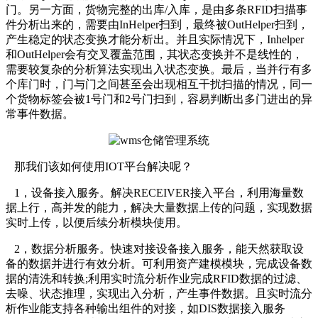
门。另一方面，货物完整的出库/入库，是由多条RFID扫描事
件分析出来的，需要由InHelper扫到，最终被OutHelper扫到，
产生稳定的状态变换才能分析出。并且实际情况下，Inhelper
和OutHelper会有交叉覆盖范围，其状态变换并不是线性的，
需要较复杂的分析算法实现出入状态变换。最后，当并行有多
个库门时，门与门之间甚至会出现相互干扰扫描的情况，同一
个货物标签会被1号门和2号门扫到，容易判断出多门进出的异
常事件数据。
那我们该如何使用IOT平台解决呢？
1，设备接入服务。解决RECEIVER接入平台，利用海量数
据上行，高并发的能力，解决大量数据上传的问题，实现数据
实时上传，以便后续分析模块使用。
2，数据分析服务。快速对接设备接入服务，能天然获取设
备的数据并进行有效分析。可利用资产建模模块，完成设备数
据的清洗和转换;利用实时流分析作业完成RFID数据的过滤、
去噪、状态推理，实现出入分析，产生事件数据。且实时流分
析作业能支持各种输出组件的对接，如DIS数据接入服务