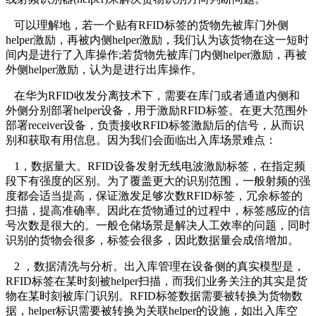
可以理解地，若一个贴有RFID标签的货物先被库门外侧
helper激励，再被内侧helper激励，我们认为该货物在这一短时
间内是进行了入库操作;若货物先被库门内侧helper激励，再被
外侧helper激励，认为是进行出库操作。
在华为RFID收发分离技术下，需要在库门或者通道内侧和
外侧分别部署helper设备，用于激励RFID标签。在更大范围外
部署receiver设备，负责接收RFID标签激励后的信号，从而识
别和获取有用信息。因为我们会面临出入库场景难点：
1，数据量大。RFID设备发射无线电波激励标签，在指定频
段下有强度的区别。为了覆盖更大的识别范围，一般射频的强
度都会适当提高，保证激发足够次数RFID标签，冗余标签的
扫描，提高准确率。因此在货物通过的过程中，标签感应的信
号次数是很大的。一般仓储场景是解决人工效率的问题，同时
识别的货物会很多，标签会很多，因此数据量会成倍增加。
2 ，数据清洗与分析。出入库管理在设备侧的真实模型是，
RFID标签在某时刻被helper扫描，而我们业务关注的其实是货
物在某时刻被库门识别。RFID标签数据需要被转换为货物数
据，helper标识需要被转换为关联helper的设施，如出入库空