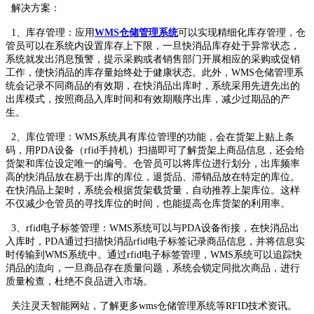
解决方案：
1、库存管理：应用
WMS仓储管理系统
可以实现精细化库存管理，仓
管员可以在系统内设置库存上下限，一旦快消品库存处于异常状态，
系统就发出消息预警，提示采购或者销售部门开展相应的采购或促销
工作，使快消品的库存量始终处于健康状态。此外，WMS仓储管理系
统会记录不同商品的有效期，在快消品出库时，系统采用先进先出的
出库模式，按照商品入库时间和有效期顺序出库，减少过期品的产
生。
2、库位管理：WMS系统具有库位管理的功能，会在货架上贴上条
码，用PDA设备（rfid手持机）扫描即可了解货架上商品信息，还会给
货架和库位设定唯一的编号。仓管员可以将库位进行划分，出库频率
高的快消品放在易于出库的库位，退货品、滞销品放在特定的库位。
在快消品上架时，系统会根据货架载货量，自动推荐上架库位。这样
不仅减少仓管员的寻找库位的时间，也能提高仓库货架的利用率。
3、rfid电子标签管理：WMS系统可以与PDA设备衔接，在快消品出
入库时，PDA通过扫描快消品rfid电子标签记录商品信息，并将信息实
时传输到WMS系统中。通过rfid电子标签管理，WMS系统可以追踪快
消品的流向，一旦商品存在质量问题，系统会锁定同批次商品，进行
质量检查，杜绝不良品进入市场。
关注灵天智能网站，了解更多wms仓储管理系统等RFID技术资讯。