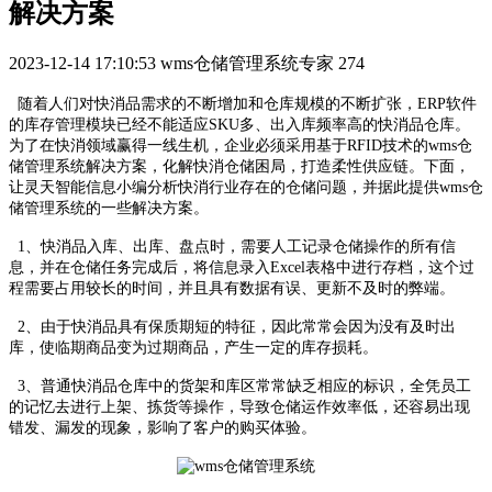
解决方案
2023-12-14 17:10:53
wms仓储管理系统专家
274
随着人们对快消品需求的不断增加和仓库规模的不断扩张，ERP软件
的库存管理模块已经不能适应SKU多、出入库频率高的快消品仓库。
为了在快消领域赢得一线生机，企业必须采用基于RFID技术的wms仓
储管理系统解决方案，化解快消仓储困局，打造柔性供应链。下面，
让灵天智能信息小编分析快消行业存在的仓储问题，并据此提供wms仓
储管理系统的一些解决方案。
1、快消品入库、出库、盘点时，需要人工记录仓储操作的所有信
息，并在仓储任务完成后，将信息录入Excel表格中进行存档，这个过
程需要占用较长的时间，并且具有数据有误、更新不及时的弊端。
2、由于快消品具有保质期短的特征，因此常常会因为没有及时出
库，使临期商品变为过期商品，产生一定的库存损耗。
3、普通快消品仓库中的货架和库区常常缺乏相应的标识，全凭员工
的记忆去进行上架、拣货等操作，导致仓储运作效率低，还容易出现
错发、漏发的现象，影响了客户的购买体验。