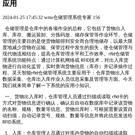
应用
2024-01-25 17:45:32
wms仓储管理系统专家
156
仓储管理是仓库中的各项作业的总称，它包括了货物出入
库、库存、搬运装卸、分拣码放、储存保管等作业环节。仓储
管理的主要目的是使货物能得到安全而合理地储存，以最大限
度地减少货物在运输、保管过程中发生的损失，使仓储管理与
现代物流相结合，提高仓库管理水平和工作效率。
仓储管
rfid
理系统功能特点：通过计算机网络或
技术，对出入库货
RFID
物进行自动化监管，实时查询货物信息（库存）并记录操作过
程。灵天智能
仓储管理系统主要应用于：仓库货物出入库
rfid
数据采集、仓库出入库作业人员信息采集及管理等方面。今天
我们就来简单了解一下系统的应用小知识。
一、货物出入库时，仓库管理人员通过扫描或读取
卡的
rfid
方式对货物信息进行确认，确认后自动在数据库中记录该货物
的名称、规格、数量等信息。货物出库时，可根据需要设置自
动扫描，自动记录货号、规格、数量等信息并将此信息发送给
系统。
RFID
、入库：仓库管理人员通过对库内货物的自动扫描或读取
1