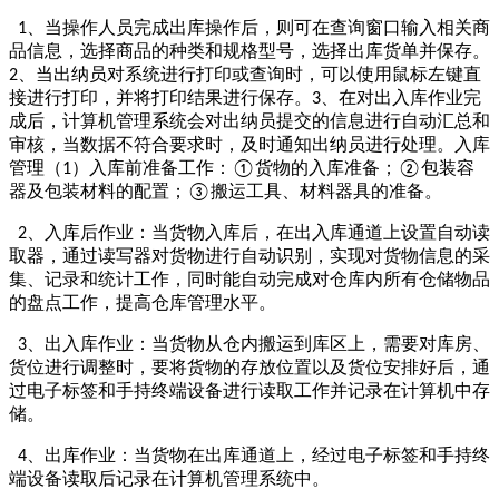
、当操作人员完成出库操作后，则可在查询窗口输入相关商
1
品信息，选择商品的种类和规格型号，选择出库货单并保存。
、当出纳员对系统进行打印或查询时，可以使用鼠标左键直
2
接进行打印，并将打印结果进行保存。
、在对出入库作业完
3
成后，计算机管理系统会对出纳员提交的信息进行自动汇总和
审核，当数据不符合要求时，及时通知出纳员进行处理。入库
管理（
）入库前准备工作：
货物的入库准备；
包装容
1
①
②
器及包装材料的配置；
搬运工具、材料器具的准备。
③
、入库后作业：当货物入库后，在出入库通道上设置自动读
2
取器，通过读写器对货物进行自动识别，实现对货物信息的采
集、记录和统计工作，同时能自动完成对仓库内所有仓储物品
的盘点工作，提高仓库管理水平。
、出入库作业：当货物从仓内搬运到库区上，需要对库房、
3
货位进行调整时，要将货物的存放位置以及货位安排好后，通
过电子标签和手持终端设备进行读取工作并记录在计算机中存
储。
、出库作业：当货物在出库通道上，经过电子标签和手持终
4
端设备读取后记录在计算机管理系统中。