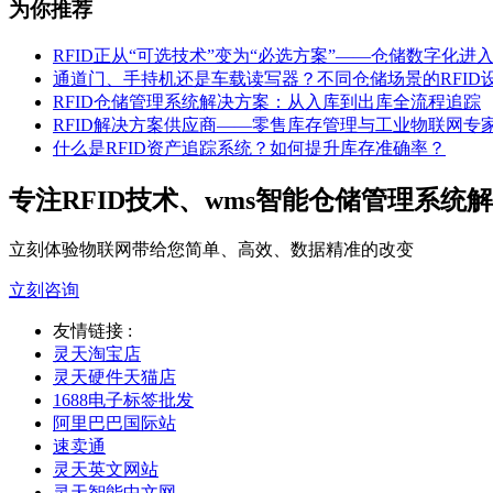
为你推荐
RFID正从“可选技术”变为“必选方案”——仓储数字化进
通道门、手持机还是车载读写器？不同仓储场景的RFID
RFID仓储管理系统解决方案：从入库到出库全流程追踪
RFID解决方案供应商——零售库存管理与工业物联网专
什么是RFID资产追踪系统？如何提升库存准确率？
专注RFID技术、wms智能仓储管理系统
立刻体验物联网带给您简单、高效、数据精准的改变
立刻咨询
友情链接 :
灵天淘宝店
灵天硬件天猫店
1688电子标签批发
阿里巴巴国际站
速卖通
灵天英文网站
灵天智能中文网