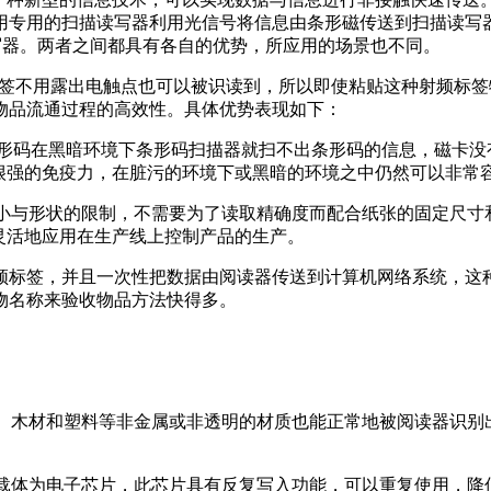
用专用的扫描读写器利用光信号将信息由条形磁传送到扫描读写
写器。两者之间都具有各自的优势，所应用的场景也不同。
签不用露出电触点也可以被识读到，所以即使粘贴这种射频标签
物品流通过程的高效性。具体优势表现如下：
形码在黑暗环境下条形码扫描器就扫不出条形码的信息，磁卡没
很强的免疫力，在脏污的环境下或黑暗的环境之中仍然可以非常
小与形状的限制，不需要为了读取精确度而配合纸张的固定尺寸
灵活地应用在生产线上控制产品的生产。
频标签，并且一次性把数据由阅读器传送到计算机网络系统，这
物名称来验收物品方法快得多。
、木材和塑料等非金属或非透明的材质也能正常地被阅读器识别
载体为电子芯片，此芯片具有反复写入功能，可以重复使用，降