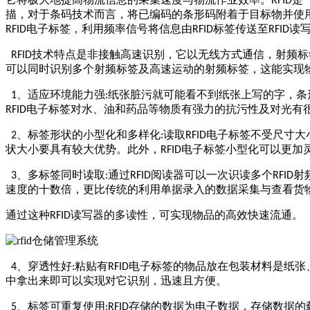
RFID
描，对于条码技术而言，将已编码的条形码附着于目标物并使
电子标签，利用频率信号将信息由
标签传送至
读
RFID
RFID
RFID
技术特点是非接触高速识别，它以无线方式通信，射频标
RFID
可以同时识别多个射频标签及高速运动的射频标签，这能实现
、适应环境能力强
纸张脏污就可能看不到纸张上写的字，条
1
:
电子标签对水、油和药品等物质有强力的抗污性及对光有
RFID
、标签形状的小型化和多样化
读取
电子标签不受尺寸大
2
:
RFID
状大小要具有较大优势。此外，
电子标签小型化可以更加
RFID
、多标签同时读取
通过
阅读器可以一次识读多个
射
3
:
RFID
RFID
速度的十数倍，更比传统的利用单据录入的数据采集与查看货
通过这种
读写器的多读性，可实现物品的高效快速流通。
RFID
、穿透性好
粘贴有
电子标签的物品放在包装材料是纸张
4
:
RFID
中拿出来即可以实现对它识别，迅速且方便。
、标签可重复使用
存储的数据为电子数据，存储数据的
5
:RFID