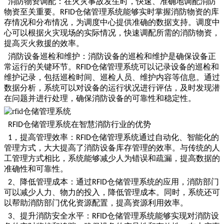
消防物资调配：在火灾事故发生时，快速、准确地调配消防
物资至关重要。
仓储管理系统能够实时掌握消防物资的库
RFID
存情况和分布情况，为调度中心提供准确的数据支持。调度中
心可以根据火灾现场的实际情况，快速调配所需的消防物资，
提高灭火救援的效率。
消防设备巡检和维护：消防设备的巡检和维护是确保设备正
常运行的关键环节。
仓储管理系统可以记录设备的巡检和
RFID
维护记录，包括巡检时间、巡检人员、维护内容等信息。通过
数据分析，系统可以对设备的运行状况进行评估，及时发现潜
在问题并进行处理，确保消防设备的可靠性和稳定性。
仓储管理系统在智慧消防行业的优势
RFID
，提高管理效率：
仓储管理系统通过自动化、智能化的
1
RFID
管理方式，大大提高了消防设备库存管理的效率。与传统的人
工管理方式相比，系统能够减少人为错误和疏漏，提高数据的
准确性和可靠性。
、降低管理成本：通过
仓储管理系统的应用，消防部门
2
RFID
可以减少人力、物力的投入，降低管理成本。同时，系统还可
以帮助消防部门优化资源配置，提高资源利用效率。
、提升消防安全水平：
仓储管理系统能够实现对消防设
3
RFID