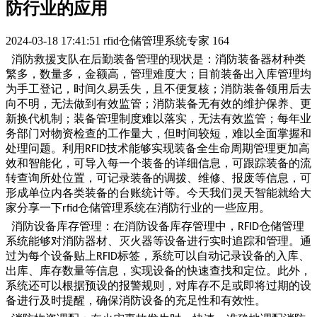
防行业的应用
2024-03-18 17:41:51
rfid仓储管理系统专家
164
消防救援支队在后勤装备管理的现状是：消防装备器材种类
繁多，数量多，金额高，管理难度大；目前装备出入库管理均
为手工登记，时间久易丢失，且不便复核；
消防装备领用后去
向不明，无法做到有效监管；消防装备无有效的维护保养、更
新换代机制；装备管理制度难以落实，无法有效监管；每年业
务部门对物资检查的工作量大，但时间较短，难以全面掌握和
处理问题。利用
技术能够实现装备全生命周期管理更加高
RFID
效和智能化，可导入每一个装备的详细信息，可跟踪装备的流
转查询所处位置，可记录装备的调拨、维修、报废等信息，可
形成单位内各类装备的台账统计等。今天我们灵天智能就给大
家分享一下
仓储管理系统在消防行业的一些应用。
rfid
消防设备库存管理：在消防设备库存管理中，
仓储管理
RFID
系统能够对消防器材、灭火器等设备进行实时追踪和管理。通
过为每个设备贴上
标签，系统可以自动记录设备的入库、
RFID
出库、库存数量等信息，实现设备的快速查找和定位。此外，
系统还可以根据预设的报警规则，对库存不足或即将过期的设
备进行及时提醒，确保消防设备的充足性和有效性。