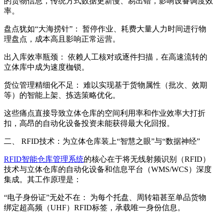
的货物信息，传统方式数据更新慢、易出错，影响设备调度效
率。
盘点犹如“大海捞针”： 暂停作业、耗费大量人力时间进行物
理盘点，成本高且影响正常运营。
出入库效率瓶颈： 依赖人工核对或逐件扫描，在高速流转的
立体库中成为速度枷锁。
货位管理精细化不足： 难以实现基于货物属性（批次、效期
等）的智能上架、拣选策略优化。
这些痛点直接导致立体仓库的空间利用率和作业效率大打折
扣，高昂的自动化设备投资未能获得最大化回报。
二、 RFID技术：为立体仓库装上“智慧之眼”与“数据神经”
RFID智能仓库管理系统
的核心在于将无线射频识别（RFID）
技术与立体仓库的自动化设备和信息平台（WMS/WCS）深度
集成。其工作原理是：
“电子身份证”无处不在： 为每个托盘、周转箱甚至单品货物
绑定超高频（UHF）RFID标签，承载唯一身份信息。