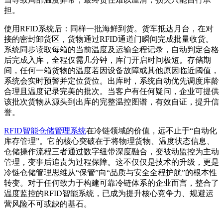
担。
使用RFID系统后：同样一批海鲜到货。货车抵达月台，在对
接的密封卸货区，货物通过RFID通道门瞬间完成批量收货。
系统同步读取每箱的当前温度及运输全程记录，自动判定合格
后完成入库，全程仅需几分钟，库门开启时间极短。存储期
间，任何一箱货物的温度若因设备故障或其他原因临近阈值，
系统会实时预警并定位货位。出库时，系统自动优先调度库龄
合理且温度记录完美的批次。当客户有任何疑问，企业可提供
该批次货物从源头到出库的完整温控图谱，有效自证，提升信
誉。
RFID智能仓储管理系统
在冷链领域的价值，远不止于“自动化
库存管理”。它的核心突破在于将物理货物、温度状态信息、
仓储操作流程三者通过数字纽带深度融合，变被动监控为主动
管理，变事后追责为过程保障。这不仅仅是技术的升级，更是
冷链仓储管理思维从“保管”向“品质与安全全程护航”的根本性
转变。对于任何致力于构建可靠冷链体系的企业而言，整合了
温度监控的RFID智能系统，已成为提升核心竞争力、规避运
营风险不可或缺的基石。