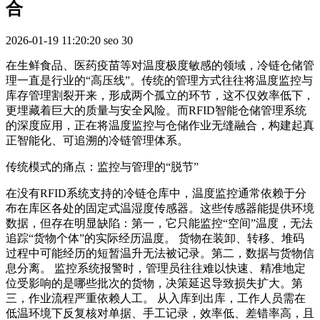
合
2026-01-19 11:20:20
seo
30
在生鲜食品、医药疫苗等对温度极度敏感的领域，冷链仓储管
理一直是行业的“高压线”。传统的管理方式往往将温度监控与
库存管理割裂开来，形成两个孤立的环节，这不仅效率低下，
更埋藏着巨大的质量与安全风险。而RFID智能仓储管理系统
的深度应用，正在将温度监控与仓储作业无缝融合，构建起真
正智能化、可追溯的冷链管理体系。
传统模式的痛点：监控与管理的“脱节”
在没有RFID系统支持的冷链仓库中，温度监控通常依赖于分
布在库区各处的固定式温湿度传感器。这些传感器能提供环境
数据，但存在明显缺陷：第一，它只能监控“空间”温度，无法
追踪“货物个体”的实际经历温度。 货物在装卸、转移、堆码
过程中可能经历的短暂温升无法被记录。第二，数据与货物信
息分离。 监控系统报警时，管理员往往难以快速、精准地定
位受影响的是哪些批次的货物，决策延迟导致损失扩大。第
三，作业流程严重依赖人工。 从入库到出库，工作人员需在
低温环境下反复核对单据、手工记录，效率低、差错率高，且