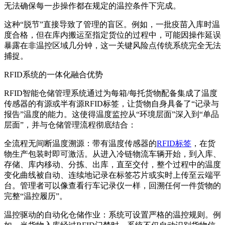
无法确保每一步操作都在规定的温控条件下完成。
这种“脱节”直接导致了管理的盲区。例如，一批疫苗入库时温
度合格，但在库内搬运至指定货位的过程中，可能因操作延误
暴露在非温控区域几分钟，这一关键风险点传统系统完全无法
捕捉。
RFID系统的一体化融合优势
RFID智能仓储管理系统通过为每箱/每托货物配备集成了温度
传感器的有源或半有源RFID标签，让货物自身具备了“记录与
报告”温度的能力。这使得温度监控从“环境层面”深入到“单品
层面”，并与仓储管理流程彻底结合：
全流程无间断温度溯源：带有温度传感器的
RFID标签
，在货
物生产包装时即可激活。从进入冷链物流车辆开始，到入库、
存储、库内移动、分拣、出库，直至交付，整个过程中的温度
变化曲线被自动、连续地记录在标签芯片或实时上传至云端平
台。管理者可以像查看行车记录仪一样，回溯任何一件货物的
完整“温控履历”。
温控驱动的自动化仓储作业：系统可设置严格的温控规则。例