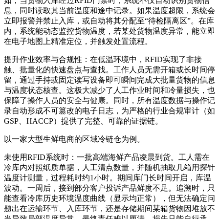
如，当货物入库经过RFID门禁时，系统不仅自动识别货物信
息，同时读取其当前温度和途中记录。如果温度超限，系统会
立即报警并禁止入库，或自动将其分配至“待检隔离区”。在库
内，系统能动态监控货物温度，若某处货物温度异常，能立即
在电子地图上精准定位，并触发处置流程。
提升作业效率与合规性：在低温环境中，RFID实现了非接
触、批量化的快速盘点与查找。工作人员无需开箱或长时间停
留，通过手持或固定读写设备即可瞬间完成大批量货物的信息
与温度状态核查。这极大减少了人工作业时间和冷量损失，也
保障了操作人员的安全与健康。同时，所有温度数据与操作记
录自动形成不可篡改的电子日志，为严格的行业合规审计（如
GSP、HACCP）提供了完整、可靠的证据链。
以一家大型生鲜电商的区域冷链仓为例。
未使用RFID系统时：一批高端海鲜产品凌晨到货。工人需在
冷库内对照纸质单据，人工清点数量，并随机抽取几箱用探针
温度计测量，过程耗时约1小时。期间库门长时间开启，库温
波动。一周后，接到部分客户投诉产品鲜度不足。追溯时，只
能查看冷库历史环境温度曲线（显示均正常），但无法确定问
题出在运输环节、入库环节，还是存储期间某箱货物因堆放不
当导致局部温度异常，最终责任难以厘清，损失只能自行承