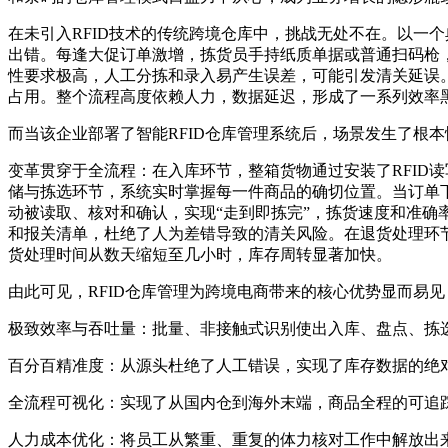
在未引入RFID技术的传统跨境仓库中，挑战无处不在。以一
出错。每逢大促订单激增，拣货员手持纸质单据或普通扫码枪
性要求极高，人工分拣和录入易产生误差，可能引发清关延误
占用。整个流程高度依赖人力，数据延迟，形成了一系列效率
而当该企业部署了智能RFID仓库管理系统后，场景发生了根本
变革贯穿于全流程：在入库环节，整箱货物通过安装了RFID
储与拣选环节，系统实时掌握每一件商品的确切位置。当订单
动被读取、核对和确认，实现“走到即拣完”，拣货速度和准
和报关清单，杜绝了人为差错导致的清关风险。在退货处理环节
货处理时间从数天缩短至几小时，库存周转显著加快。
由此可见，RFID仓库管理为跨境电商带来的核心优势显而易见
极致效率与吞吐量：批量、非接触式识别使出入库、盘点、拣
百分百精准度：从源头杜绝了人工错误，实现了库存数据的绝
全流程可视化：实现了从国内仓到海外末端，商品全程的可追
人力成本优化：将员工从繁重、重复的体力核对工作中解放出