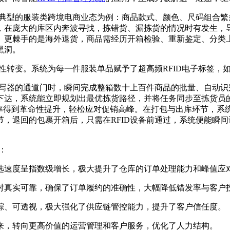
个典型的服装类跨境电商业态为例：商品款式、颜色、尺码组合
，在庞大的库区内奔波寻找，拣错货、漏拣货的情况时有发生，
。更棘手的是海外退货，商品需经历开箱检验、重新鉴定、分类
黑洞。
性转变。系统为每一件服装单品赋予了超高频RFID电子标签，
读写器的通道门时，瞬间完成整箱数十上百件商品的批量、自动
下达，系统能立即规划出最优拣货路径，并将任务同步至拣货员
确率得到革命性提升，轻松应对促销高峰。在打包与出库环节，系
，退回的包裹开箱后，只需在RFID设备前通过，系统便能瞬
：
选速度呈指数级增长，极大提升了仓库的订单处理能力和峰值应
对真实可靠，确保了订单履约的准确性，大幅降低错发率与客户
踪、可透视，极大强化了供应链管控能力，提升了客户信任度。
来，转向更高价值的运营管理和客户服务，优化了人力结构。