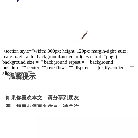
<section style="width: 300px; height: 120px; margin-right: auto;
margin-left: auto; background-image: url(" wx_fmt="png");"
background-size:="" background-repeat:="" background-
position:="" center="" overflow:="" display:="" justify-content:=""
align-items:="">
温馨提示
如果你喜欢本文，请分享到朋友
圈，想要获得更多信息，请关注
我。