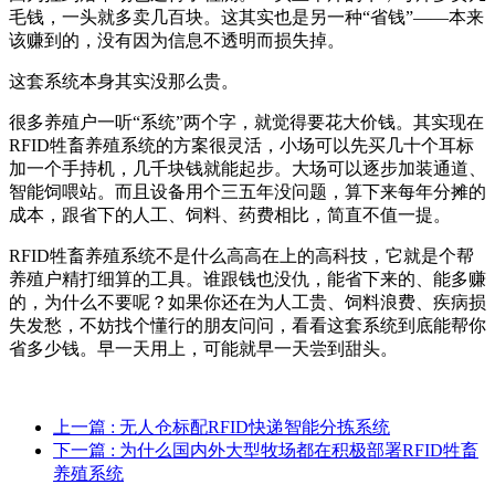
毛钱，一头就多卖几百块。这其实也是另一种“省钱”——本来
该赚到的，没有因为信息不透明而损失掉。
这套系统本身其实没那么贵。
很多养殖户一听“系统”两个字，就觉得要花大价钱。其实现在
RFID牲畜养殖系统的方案很灵活，小场可以先买几十个耳标
加一个手持机，几千块钱就能起步。大场可以逐步加装通道、
智能饲喂站。而且设备用个三五年没问题，算下来每年分摊的
成本，跟省下的人工、饲料、药费相比，简直不值一提。
RFID牲畜养殖系统不是什么高高在上的高科技，它就是个帮
养殖户精打细算的工具。谁跟钱也没仇，能省下来的、能多赚
的，为什么不要呢？如果你还在为人工贵、饲料浪费、疾病损
失发愁，不妨找个懂行的朋友问问，看看这套系统到底能帮你
省多少钱。早一天用上，可能就早一天尝到甜头。
上一篇
: 无人仓标配RFID快递智能分拣系统
下一篇
: 为什么国内外大型牧场都在积极部署RFID牲畜
养殖系统