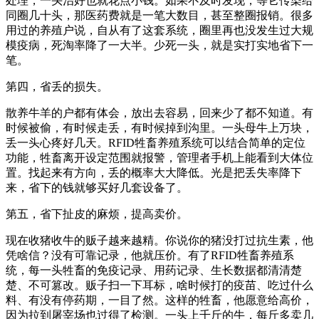
处理，一头治好也就花点小钱。如果不及时发现，等它传染给
同圈几十头，那医药费就是一笔大数目，甚至整圈报销。很多
用过的养殖户说，自从有了这套系统，圈里再也没发生过大规
模疫病，死淘率降了一大半。少死一头，就是实打实地省下一
笔。
第四，省丢的损失。
散养牛羊的户都有体会，放出去容易，回来少了都不知道。有
时候被偷，有时候走丢，有时候掉到沟里。一头母牛上万块，
丢一头心疼好几天。RFID牲畜养殖系统可以结合简单的定位
功能，牲畜离开设定范围就报警，管理者手机上能看到大体位
置。找起来有方向，丢的概率大大降低。光是把丢失率降下
来，省下的钱就够买好几套设备了。
第五，省下扯皮的麻烦，提高卖价。
现在收猪收牛的贩子越来越精。你说你的猪没打过抗生素，他
凭啥信？没有可靠记录，他就压价。有了RFID牲畜养殖系
统，每一头牲畜的免疫记录、用药记录、生长数据都清清楚
楚、不可篡改。贩子扫一下耳标，啥时候打的疫苗、吃过什么
料、有没有停药期，一目了然。这样的牲畜，他愿意给高价，
因为拉到屠宰场也过得了检测。一头上千斤的牛，每斤多卖几