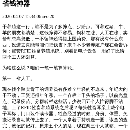
省钱神器
2026-04-07 15:34:06
seo
20
干养殖这一行，谁不是为了多挣点、少赔点。可养过猪、牛、
羊的朋友都清楚，这钱挣得不容易。饲料在涨、人工在涨，卖
价却忽高忽低，一不留神还得搭上医药费。那有没有什么东
西，投进去真能帮咱们把钱省下来？不少老养殖户现在会告诉
你：那套RFID牲畜养殖系统，别看是电子设备，用好了比请
两个工人还划算。
为啥这么说？咱们一笔一笔算算账。
第一，省人工。
现在找个踏实肯干的饲养员有多难？年轻的不愿来，年纪大的
干不动，工资还得年年涨。一个存栏上千头的场子，以前光盘
点、记录疫苗、分群转栏这些活，少说四五个人忙得脚不沾
地。上了RFID牲畜养殖系统之后呢？每头牲畜耳朵上戴个电
子耳标，门口装个读卡器，牲畜经过的时候，身份、体重、免
疫记录自动就传上去了。一个人拿着手持机走一圈，该查的查
完，该记的记好。原来五个人的活，现在两三个人就够。一个