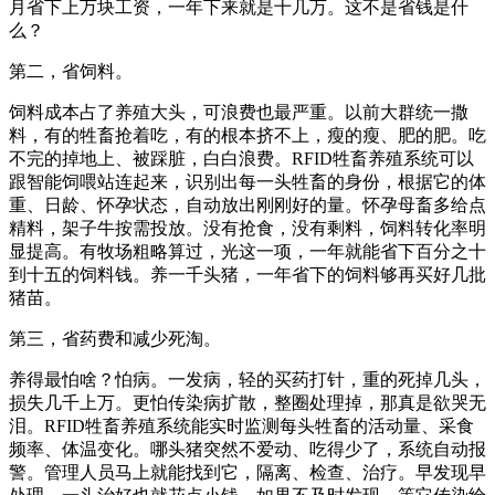
月省下上万块工资，一年下来就是十几万。这不是省钱是什
么？
第二，省饲料。
饲料成本占了养殖大头，可浪费也最严重。以前大群统一撒
料，有的牲畜抢着吃，有的根本挤不上，瘦的瘦、肥的肥。吃
不完的掉地上、被踩脏，白白浪费。RFID牲畜养殖系统可以
跟智能饲喂站连起来，识别出每一头牲畜的身份，根据它的体
重、日龄、怀孕状态，自动放出刚刚好的量。怀孕母畜多给点
精料，架子牛按需投放。没有抢食，没有剩料，饲料转化率明
显提高。有牧场粗略算过，光这一项，一年就能省下百分之十
到十五的饲料钱。养一千头猪，一年省下的饲料够再买好几批
猪苗。
第三，省药费和减少死淘。
养得最怕啥？怕病。一发病，轻的买药打针，重的死掉几头，
损失几千上万。更怕传染病扩散，整圈处理掉，那真是欲哭无
泪。RFID牲畜养殖系统能实时监测每头牲畜的活动量、采食
频率、体温变化。哪头猪突然不爱动、吃得少了，系统自动报
警。管理人员马上就能找到它，隔离、检查、治疗。早发现早