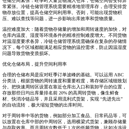
仓储空间紧张：旺季时大量货物涌入仓库，仓储空间会变得异
常紧张。冷链仓储管理系统需要精准地管理库存，合理安排货
物存放位置，提高仓储空间利用率。否则，可能出现货物积
压、难以查找等问题，进一步影响出库效率和货物质量。
温控难度加大：随着货物存储量的增加和周转速度的加快，对
仓库内温度、湿度等环境条件的精准控制难度增大。不同货物
对温湿度要求各异，冷链仓储管理系统需确保在复杂的存储情
况下，每个区域都能满足相应货物的温控需求，防止因温湿度
问题导致货物变质损坏。
优化仓储布局，提升空间利用率
合理的仓储布局是应对旺季订单波峰的基础。可以运用 ABC
分类法，根据货物的周转速度和重要程度，将存储区域细致划
分。把快速周转区设置在靠近仓库出入口和装卸平台的位置，
存放那些日均出库量排名前 20% 的高周转货物，像生鲜食
材、快消冷链品等，并且采用流利式货架，实现 “先进先出”
的自动流转 ，极大缩短货物的出库时间。
对于周转率中等的货物，例如部分加工食品、日常药品等，可
以放置在仓库中部的中周转区，选用横梁式货架，兼顾存储量
与存取效率。而月周转次数低于 1 次的低频货物，比如冷冻设