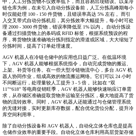
中，人工分拣货物不仅效率低下，而且容易出现错误。以某冷
链仓库为例，在未引入自动分拣设备前，人工分拣高峰期每小
时仅能处理 100 - 150 件货物，且错误率高达 5% 左右 。而引
入交叉带式自动分拣机后，其分拣效率大幅提升，每小时可处
理 2000 - 3000 件货物，错误率降低至 1% 以内 。自动分拣设
备通过扫描货物上的条码或 RFID 标签，根据系统预设的程
序，将货物快速准确地分拣到指定的滑道或区域，大大缩短了
分拣时间，提高了订单处理速度。
AGV 机器人在冷链仓储中的应用也日益广泛。在低温环境
下，AGV 机器人能够根据系统指令，自动完成货物的搬运、
上架、补货等任务。在一些大型冷链物流中心，多台 AGV 机
器人协同作业，组成高效的物流搬运网络。它们可以 24 小时
不间断运行，处理量较人工提升 3 - 5 倍 。比如在 “双
11”“618” 等电商促销旺季，AGV 机器人能够快速响应订单需
求，从存储区准确提取货物并运输至分拣区，极大地提高了货
物的流转效率。同时，AGV 机器人还能通过与仓储管理系统
的无缝对接，实时更新库存数据，配合优化货位分配，提升冷
库空间利用率 。
除了自动分拣设备和 AGV 机器人，自动化立体仓库也是提高
仓储作业效率的重要手段。自动化立体仓库利用高层货架存储