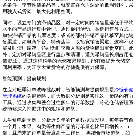
备备件、季节性储备品等，就安置在仓库深处的低周转区，采
用驶入式货架，最大化利用空间。
同时，设立专门的滞销品区，对一定时间内销售量远低于平均
水平的产品进行集中管理。通过促销活动、捆绑销售等方式，
加快滞销产品的出库速度；或者将部分滞销产品转移至其他销
售渠道，如电商平台、特价店等，以拓宽销售渠道。这样不仅
能及时清理库存，还能为旺季新入库的货物腾出宝贵空间。此
外，定期对滞销品区进行盘点和清理，避免滞销品长期占用仓
储资源 。通过这样科学的仓储布局规划，能有效提升仓储空
间利用率，为旺季大量货物的存储提供有力保障。
智能预测，提前规划
在应对旺季订单波峰挑战时，智能预测与提前规划是
冷链仓储
管理系统
的关键策略，而大数据分析则是实现这一策略的有力
工具。通过收集和整合过往多年的订单数据，冷链仓储管理系
统能够深入挖掘其中的规律和趋势。
以生鲜电商为例，分析近 5 年的订单数据后发现，每年春节前
一个月，水果、肉类等生鲜产品的订单量会比平日增长 3 - 5
倍，且周末的订单量普遍高于工作日 。再结合市场趋势，如