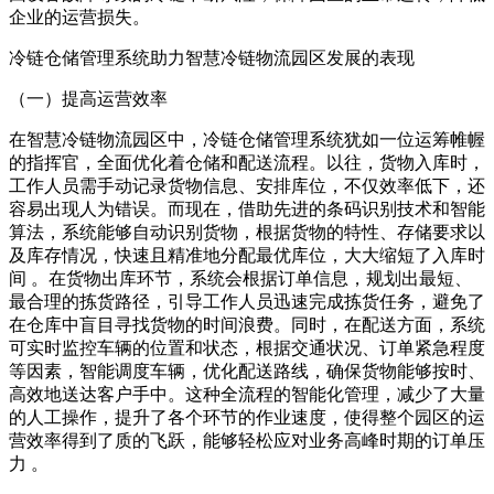
企业的运营损失。
冷链仓储管理系统助力智慧冷链物流园区发展的表现
（一）提高运营效率
在智慧冷链物流园区中，冷链仓储管理系统犹如一位运筹帷幄
的指挥官，全面优化着仓储和配送流程。以往，货物入库时，
工作人员需手动记录货物信息、安排库位，不仅效率低下，还
容易出现人为错误。而现在，借助先进的条码识别技术和智能
算法，系统能够自动识别货物，根据货物的特性、存储要求以
及库存情况，快速且精准地分配最优库位，大大缩短了入库时
间 。在货物出库环节，系统会根据订单信息，规划出最短、
最合理的拣货路径，引导工作人员迅速完成拣货任务，避免了
在仓库中盲目寻找货物的时间浪费。同时，在配送方面，系统
可实时监控车辆的位置和状态，根据交通状况、订单紧急程度
等因素，智能调度车辆，优化配送路线，确保货物能够按时、
高效地送达客户手中。这种全流程的智能化管理，减少了大量
的人工操作，提升了各个环节的作业速度，使得整个园区的运
营效率得到了质的飞跃，能够轻松应对业务高峰时期的订单压
力 。