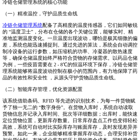
冷链仓储管理系统的核心功能
（一）精准温控，守护品质生命线
冷链仓储管理系统
配备了高精度的温度传感器，它们如同敏锐
的 “温度卫士”，分布在仓储的各个关键位置，能够实时、精
准地监测温度变化。一旦温度出现波动，哪怕是极其细微的偏
差，系统也能迅速捕捉到。通过先进的算法，系统会自动调控
制冷设备的运行参数，如压缩机的功率、冷凝器的散热速度
等，确保仓储温度始终严格符合货物的存储需求。以药品仓储
为例，一些疫苗需要在 2 - 8℃的恒温环境下保存，冷链仓储管
理系统能够将温度波动控制在极小的范围内，有力地保障了药
品的有效性和安全性 ，从源头守护货物品质生命线。
（二）智能库存管理，优化资源配置
该系统借助条码、RFID 等先进的识别技术，为每一件货物赋
予了独一无二的 “数字身份”。在货物入库时，系统自动读取
货物信息并记录入库时间、批次等详细数据；出库时，能快速
定位货物位置，更新库存数量。日常库存盘点工作也变得轻松
高效，系统可自动对比实际库存与账面库存，及时发现差异并
预警。如此一来，企业能够精准掌握库存动态，合理安排补货