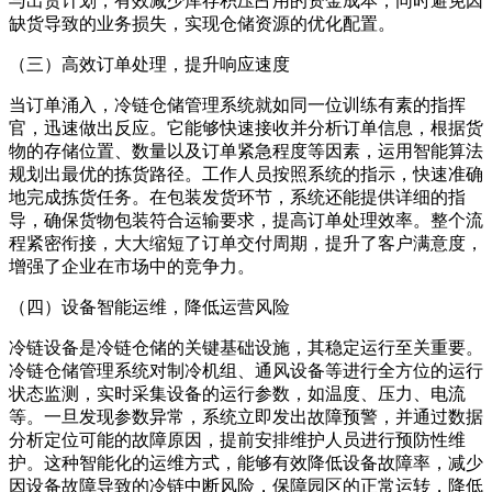
与出货计划，有效减少库存积压占用的资金成本，同时避免因
缺货导致的业务损失，实现仓储资源的优化配置。
（三）高效订单处理，提升响应速度
当订单涌入，冷链仓储管理系统就如同一位训练有素的指挥
官，迅速做出反应。它能够快速接收并分析订单信息，根据货
物的存储位置、数量以及订单紧急程度等因素，运用智能算法
规划出最优的拣货路径。工作人员按照系统的指示，快速准确
地完成拣货任务。在包装发货环节，系统还能提供详细的指
导，确保货物包装符合运输要求，提高订单处理效率。整个流
程紧密衔接，大大缩短了订单交付周期，提升了客户满意度，
增强了企业在市场中的竞争力。
（四）设备智能运维，降低运营风险
冷链设备是冷链仓储的关键基础设施，其稳定运行至关重要。
冷链仓储管理系统对制冷机组、通风设备等进行全方位的运行
状态监测，实时采集设备的运行参数，如温度、压力、电流
等。一旦发现参数异常，系统立即发出故障预警，并通过数据
分析定位可能的故障原因，提前安排维护人员进行预防性维
护。这种智能化的运维方式，能够有效降低设备故障率，减少
因设备故障导致的冷链中断风险，保障园区的正常运转，降低